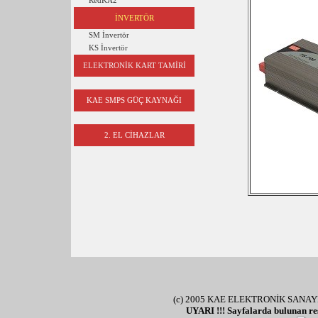
RedKA2
İNVERTÖR
SM
İnvertör
KS İnvertör
ELEKTRONİK KART TAMİRİ
KAE SMPS GÜÇ KAYNAĞI
2. EL CİHAZLAR
(c) 2005 KAE ELEKTRONİK SANAYİ VE Tİ
UYARI !!! Sayfalarda bulunan resim v